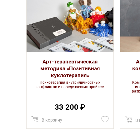
Арт-терапевтическая
А
методика «Позитивная
ко
куклотерапия»
Психотерапия внутриличностных
Ком
конфликтов и поведенческих проблем
ин
раз
33 200
₽
В корзину
В 