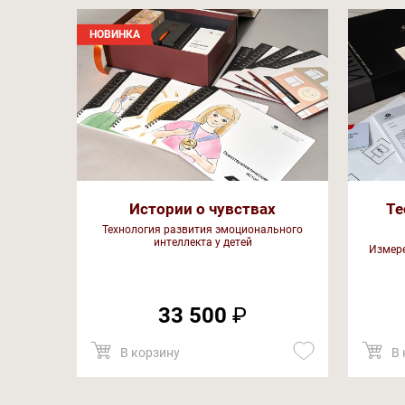
НОВИНКА
Истории о чувствах
Те
Технология развития эмоционального
интеллекта у детей
Измере
33 500
₽
В корзину
В 