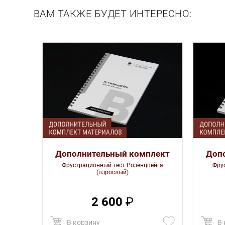
ВАМ ТАКЖЕ БУДЕТ ИНТЕРЕСНО:
Дополнительный комплект
Доп
Фрустрационный тест Розенцвейга
Фру
(взрослый)
2 600
₽
В корзину
В 