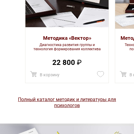
Методика «Вектор»
Мето
Диагностика развития группы и
Техн
технология формирования коллектива
по
22 800
₽
В корзину
В 
Полный каталог методик и литературы для
психологов