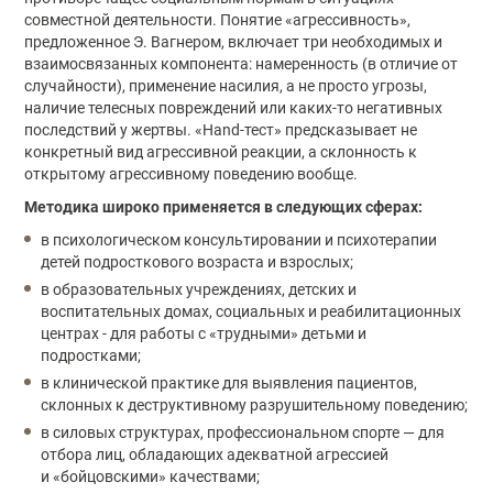
совместной деятельности. Понятие «агрессивность»,
предложенное Э. Вагнером, включает три необходимых и
взаимосвязанных компонента: намеренность (в отличие от
случайности), применение насилия, а не просто угрозы,
наличие телесных повреждений или каких-то негативных
последствий у жертвы. «Hand-тест» предсказывает не
конкретный вид агрессивной реакции, а склонность к
открытому агрессивному поведению вообще.
Методика широко применяется в следующих сферах:
в психологическом консультировании и психотерапии
детей подросткового возраста и взрослых;
в образовательных учреждениях, детских и
воспитательных домах, социальных и реабилитационных
центрах - для работы с «трудными» детьми и
подростками;
в клинической практике для выявления пациентов,
склонных к деструктивному разрушительному поведению;
в силовых структурах, профессиональном спорте — для
отбора лиц, обладающих адекватной агрессией
и «бойцовскими» качествами;