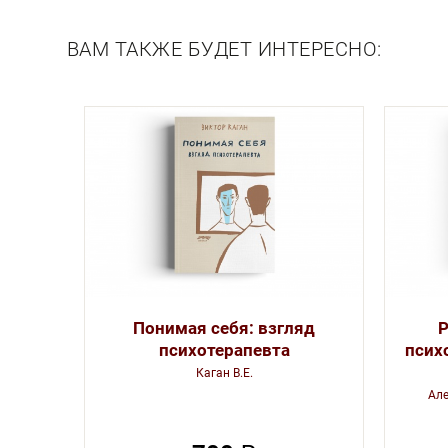
Описание
ВАМ ТАКЖЕ БУДЕТ ИНТЕРЕСНО:
Понимая себя: взгляд
Р
психотерапевта
псих
Каган В.Е.
Але