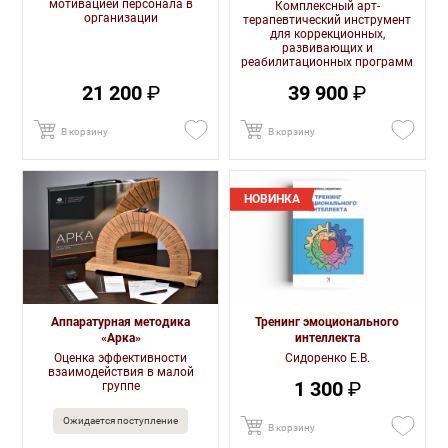
мотивацией персонала в
Комплексный арт-
организации
терапевтический инструмент
для коррекционных,
развивающих и
реабилитационных программ
21 200
₽
39 900
₽
В корзину
В корзину
НОВИНКА
Аппаратурная методика
Тренинг эмоционального
«Арка»
интеллекта
Оценка эффективности
Сидоренко Е.В.
взаимодействия в малой
1 300
₽
группе
Ожидается поступление
В корзину