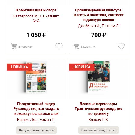
Коммуникация и спорт
Организационная культура.
Власть и политика, контекст
Баттерворт М.Л., Биллингс
и дискурс-анализ
Э.С.
Джейблин Ф., Патнэм Л.
1 050
₽
700
₽
В корзину
В корзину
НОВИНКА
НОВИНКА
Продуктивный лидер.
Деловые переговоры.
Руководство, как создать
Практическое руководство
команду последователей
по тренингу
Бертис Дж., Турман П.
Власов П.К.
Ожидается поступление
Ожидается поступление