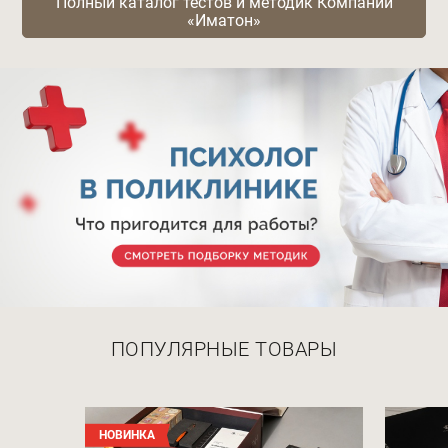
Полный каталог тестов и методик Компании
«Иматон»
Афиша
ПОПУЛЯРНЫЕ ТОВАРЫ
НОВИНКА