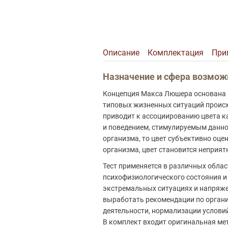
Описание
Комплектация
При
Описание
Назначение и сфера возмож
Концепция Макса Люшера основана на
типовых жизненных ситуаций происх
приводит к ассоциированию цвета к
и поведением, стимулируемым данно
организма, то цвет субъективно оц
организма, цвет становится неприят
Тест применяется в различных облас
психофизиологического состояния и
экстремальных ситуациях и напряжен
выработать рекомендации по органи
деятельности, нормализации условий
В комплект входит оригинальная ме