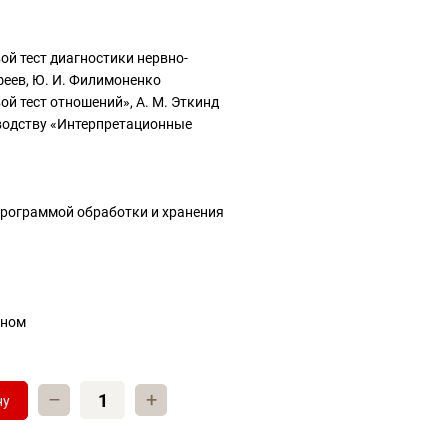
й тест диагностики нервно-
феев, Ю. И. Филимоненко
й тест отношений», А. М. Эткинд
водству «Интерпретационные
рограммой обработки и хранения
аном
–
+
ну