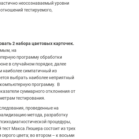
 частично неосознаваемый уровни
 отношений тестируемого,
вать 2 набора цветовых карточек.
емым, на
ьютерную программу обработки
оне в случайном порядке, далее
ем наиболее симпатичный из
ебуется выбрать наиболее неприятный
и компьютерную программу. В
оказатели суммарного отклонения от
метрам тестирования.
следования, проведенные на
 валидизацию метода, разработку
психодиагностической процедуры,
 тест Макса Люшера состоит из трех
серого цвета; во втором – к восьми