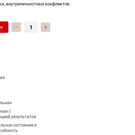
ка, внутриличностных конфликтов.
–
+
ну
ая
льная
ная с
ацией результатов
льное состояние и
собность