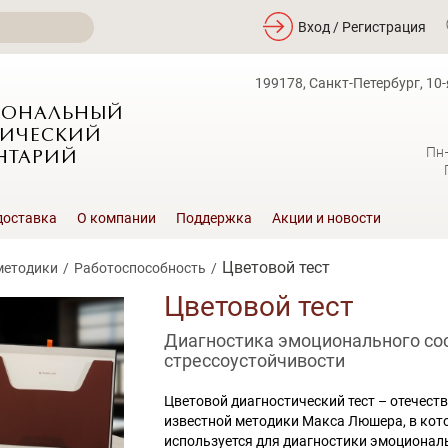
Вход / Регистрация
199178, Санкт-Петербург, 10-
ИОНАЛЬНЫЙ
ИЧЕСКИЙ
Пн
НТАРИЙ
доставка
О компании
Поддержка
Акции и новости
Цветовой тест
методики
Работоспособность
Цветовой тест
Диагностика эмоционального сос
стрессоустойчивости
Цветовой диагностический тест – отечес
известной методики Макса Люшера, в кот
используется для диагностики эмоционал