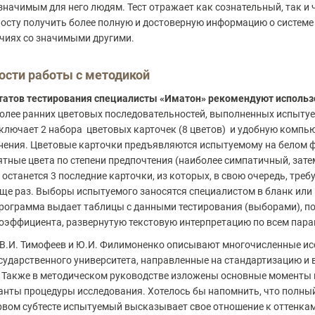
значимым для него людям. Тест отражает как сознательный, так и
носту получить более полную и достоверную информацию о системе
чиях со значимыми другими.
ости работы с методикой
атов тестирования специалисты «Иматон» рекомендуют использо
более ранних цветовых последовательностей, выполненных испыту
ключает 2 набора цветовых карточек (8 цветов) и удобную комп
анения. Цветовые карточки предъявляются испытуемому на белом ф
ятные цвета по степени предпочтения (наиболее симпатичный, зат
 не останется 3 последние карточки, из которых, в свою очередь, тр
 еще раз. Выборы испытуемого заносятся специалистом в бланк ил
программа выдает таблицы с данными тестирования (выборами), п
коэффициента, развернутую текстовую интерпретацию по всем пара
В.И. Тимофеев и Ю.И. Филимоненко описывают многочисленные ис
осударственного университета, направленные на стандартизацию и
 Также в методическом руководстве изложены основные моменты 
анты процедуры исследования. Хотелось бы напомнить, что полный
ервом субтесте испытуемый высказывает свое отношение к оттенкам 