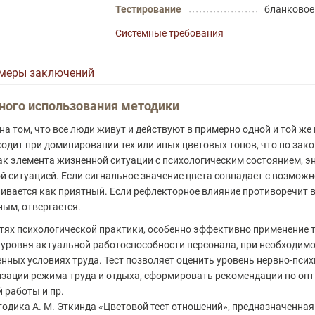
Тестирование
бланковое
Системные требования
меры заключений
ного использования методики
 том, что все люди живут и действуют в примерно одной и той же 
одит при доминировании тех или иных цветовых тонов, что по зак
ак элемента жизненной ситуации с психологическим состоянием, 
й ситуацией. Если сигнальное значение цвета совпадает с возмож
енивается как приятный. Если рефлекторное влияние противоречит
ным, отвергается.
тях психологической практики, особенно эффективно применение т
 уровня актуальной работоспособности персонала, при необходимо
ных условиях труда. Тест позволяет оценить уровень нервно-псих
зации режима труда и отдыха, сформировать рекомендации по оп
 работы и пр.
тодика А. М. Эткинда «Цветовой тест отношений», предназначенна