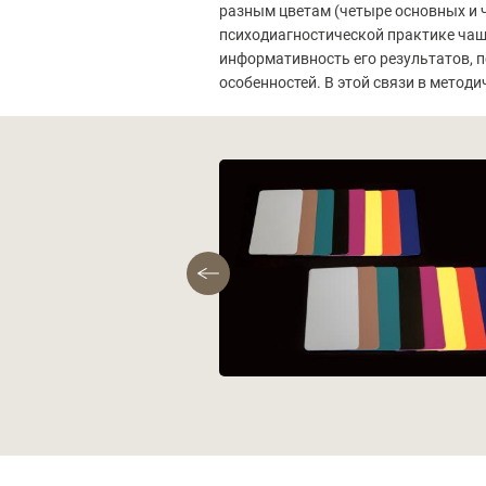
разным цветам (четыре основных и ч
психодиагностической практике чаще
информативность его результатов, 
особенностей. В этой связи в метод
Фотографии