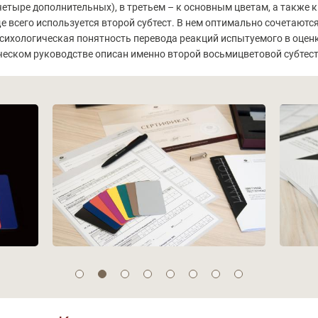
етыре дополнительных), в третьем – к основным цветам, а также к
 всего используется второй субтест. В нем оптимально сочетаютс
психологическая понятность перевода реакций испытуемого в оцен
ическом руководстве описан именно второй восьмицветовой субтес