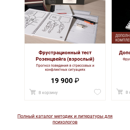
Фрустрационный тест
Доп
Розенцвейга (взрослый)
Фру
Прогноз поведения в стрессовых и
конфликтных ситуациях
19 900
₽
В 
В корзину
Полный каталог методик и литературы для
психологов