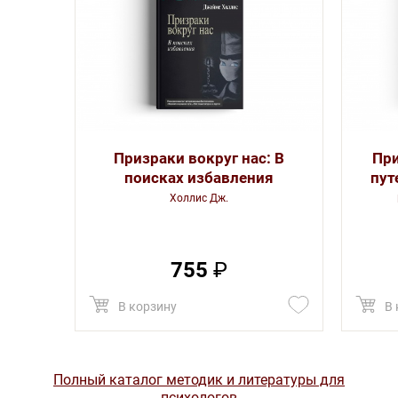
Призраки вокруг нас: В
Пр
поисках избавления
пут
Холлис Дж.
755
₽
В корзину
В 
Полный каталог методик и литературы для
психологов