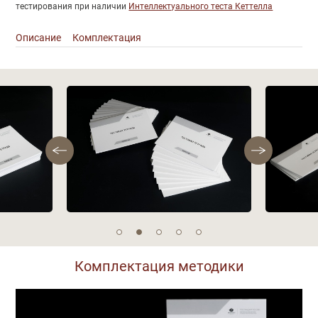
тестирования при наличии
Интеллектуального теста Кеттелла
Описание
Комплектация
Описание
Фотографии
Комплектация методики