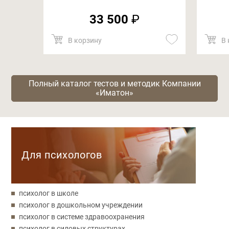
33 500
₽
В корзину
В 
Полный каталог тестов и методик Компании
«Иматон»
Категории
Для психологов
психолог в школе
психолог в дошкольном учреждении
психолог в системе здравоохранения
психолог в силовых структурах