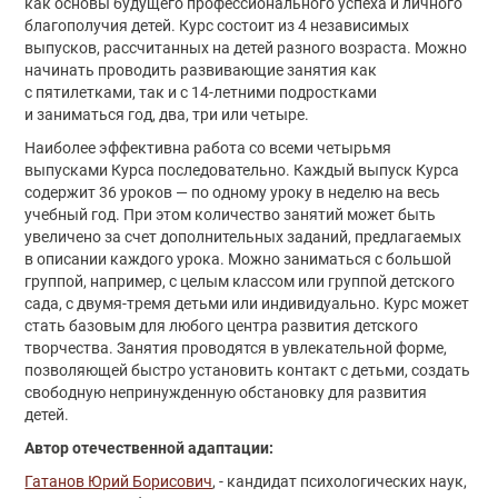
как основы будущего профессионального успеха и личного
благополучия детей. Курс состоит из 4 независимых
выпусков, рассчитанных на детей разного возраста. Можно
начинать проводить развивающие занятия как
с пятилетками, так и с
14-летними
подростками
и заниматься год, два, три или четыре.
Наиболее эффективна работа со всеми четырьмя
выпусками Курса последовательно. Каждый выпуск Курса
содержит 36 уроков — по одному уроку в неделю на весь
учебный год. При этом количество занятий может быть
увеличено за счет дополнительных заданий, предлагаемых
в описании каждого урока. Можно заниматься с большой
группой, например, с целым классом или группой детского
сада, с двумя-тремя детьми или индивидуально. Курс может
стать базовым для любого центра развития детского
творчества. Занятия проводятся в увлекательной форме,
позволяющей быстро установить контакт с детьми, создать
свободную непринужденную обстановку для развития
детей.
Автор отечественной адаптации:
Гатанов Юрий Борисович
, - кандидат психологических наук,