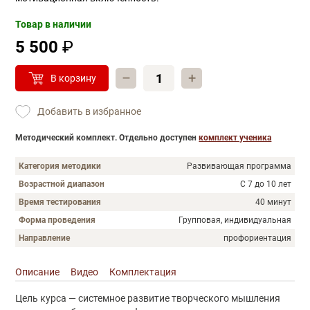
Товар в наличии
5 500
₽
–
+
В корзину
Добавить в избранное
Методический комплект. Отдельно доступен
комплект ученика
Категория методики
Развивающая программа
Возрастной диапазон
С 7 до 10 лет
Время тестирования
40 минут
Форма проведения
Групповая, индивидуальная
Направление
профориентация
Описание
Видео
Комплектация
Описание
Цель курса — системное развитие творческого мышления