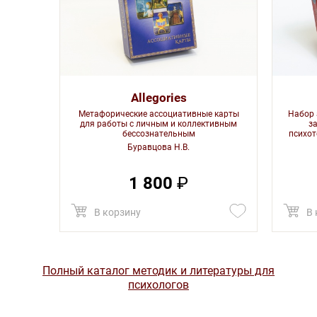
Allegories
Метафорические ассоциативные карты
Набор 
для работы с личным и коллективным
з
бессознательным
психот
Буравцова Н.В.
1 800
₽
В корзину
В 
Полный каталог методик и литературы для
психологов