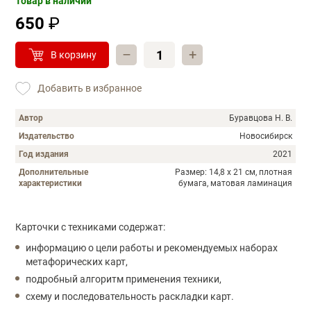
Товар в наличии
650
₽
–
+
В корзину
Добавить в избранное
Автор
Буравцова Н. В.
Издательство
Новосибирск
Год издания
2021
Дополнительные
Размер: 14,8 х 21 см, плотная
характеристики
бумага, матовая ламинация
Описание
Карточки с техниками содержат:
информацию о цели работы и рекомендуемых наборах
метафорических карт,
подробный алгоритм применения техники,
схему и последовательность раскладки карт.