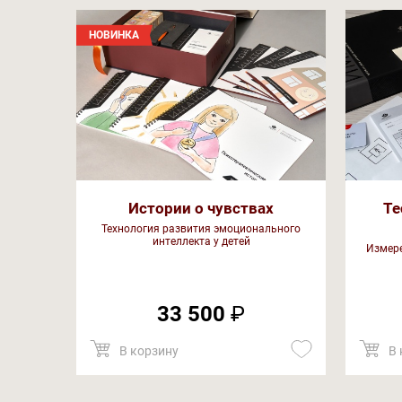
НОВИНКА
Истории о чувствах
Те
Технология развития эмоционального
интеллекта у детей
Измере
33 500
₽
В корзину
В 