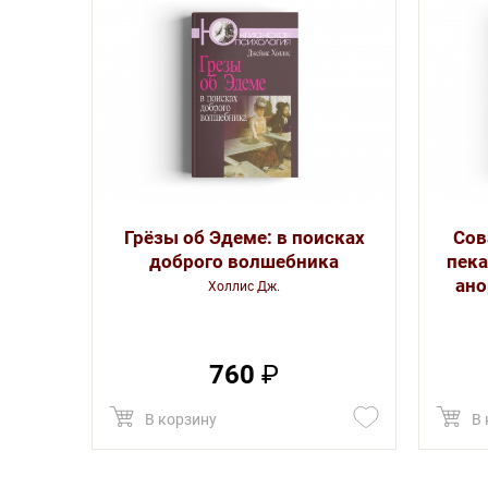
Грёзы об Эдеме: в поисках
Сов
доброго волшебника
пека
ано
Холлис Дж.
760
₽
В корзину
В 