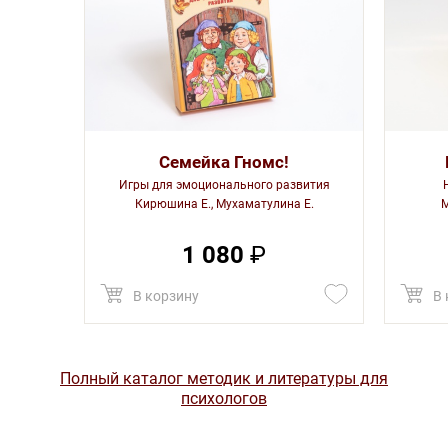
Семейка Гномс!
Игры для эмоционального развития
Кирюшина Е., Мухаматулина Е.
М
1 080
₽
В корзину
В 
Полный каталог методик и литературы для
психологов