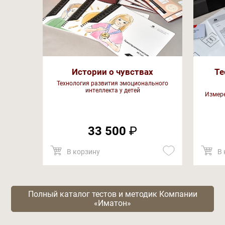
Истории о чувствах
Те
Технология развития эмоционального
интеллекта у детей
Измере
33 500
₽
В корзину
В 
Полный каталог тестов и методик Компании
«Иматон»