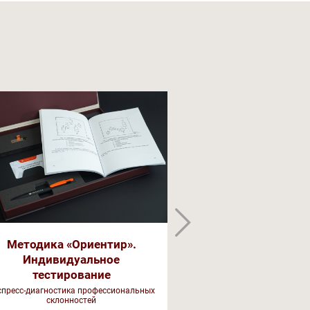
Методика «Ориентир».
Тест детской 
Индивидуальное
(CAT
тестирование
Глубинная диагностика
спресс-диагностика профессиональных
склонностей