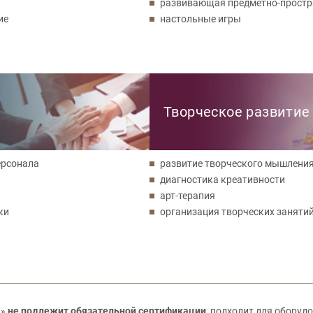
развивающая предметно-простр
ие
настольные игры
Творческое развитие
ерсонала
развитие творческого мышлени
диагностика креативности
арт-терапия
ки
организация творческих занятий
н»
не подлежит обязательной сертификации
, подходит для оборуд