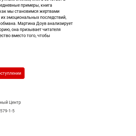
седневные примеры, книга
 как мы становимся жертвами
т их эмоциональных последствий,
 обмана. Мартина Доув анализирует
еорию, она призывает читателя
ство вместо того, чтобы
оступлении
ный Центр
579-1-5