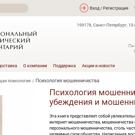
Вход / Регистрация
199178, Санкт-Петербург, 10-
ИОНАЛЬНЫЙ
ИЧЕСКИЙ
Пн
НТАРИЙ
доставка
О компании
Поддержка
Акции и новости
Психология мошенничества
щая психология
Психология мошенни
убеждения и мошенн
Эта книга представляет собой увлекател
интернет-мошенничества, мошенничества 
персонального мошенничества, столь част
уязвимые слои общества. Написанная дост