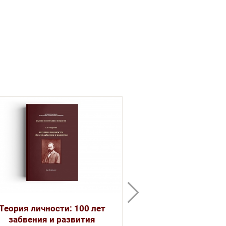
Теория личности: 100 лет
Психология
забвения и развития
Леонтьев 