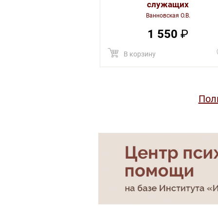
служащих
Ванновская О.В.
1 550
₽
В корзину
Пол