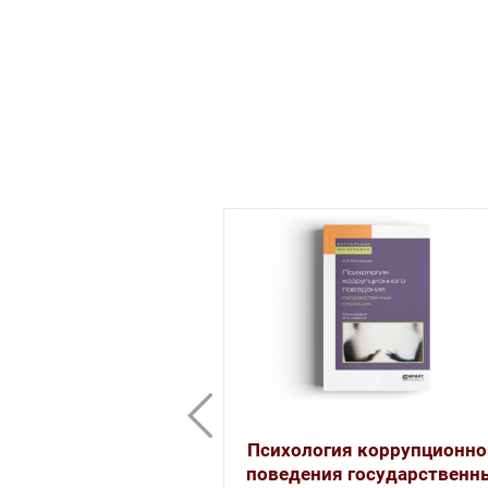
Описание
Психология коррупционно
поведения государственн