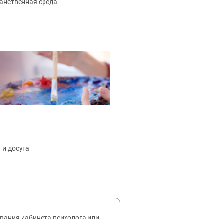
анственная среда
я
 и досуга
ования кабинета психолога или