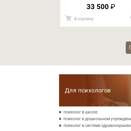
33 500
₽
В корзину
Категории
Для психологов
психолог в школе
психолог в дошкольном учрежден
психолог в системе здравоохране