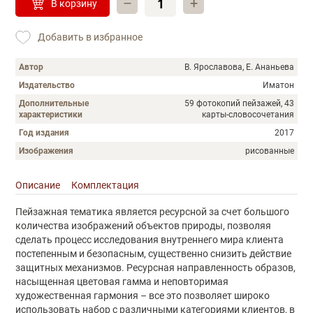
–
+
В корзину
Добавить в избранное
Автор
В. Ярославова, Е. Ананьева
Издательство
Иматон
Дополнительные
59 фотокопий пейзажей, 43
характеристики
карты-словосочетания
Год издания
2017
Изображения
рисованные
Описание
Комплектация
Описание
Пейзажная тематика является ресурсной за счет большого
количества изображений объектов природы, позволяя
сделать процесс исследования внутреннего мира клиента
постепенным и безопасным, существенно снизить действие
защитных механизмов. Ресурсная направленность образов,
насыщенная цветовая гамма и неповторимая
художественная гармония – все это позволяет широко
использовать набор с различными категориями клиентов, в