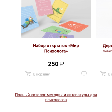
Набор открыток «Мир
Дере
Психолога»
Метаф
250
₽
В корзину
В 
Полный каталог методик и литературы для
психологов