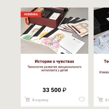
НОВИНКА
Истории о чувствах
Те
Технология развития эмоционального
интеллекта у детей
Измере
33 500
₽
В корзину
В 