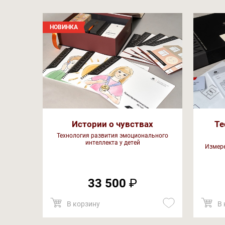
НОВИНКА
Истории о чувствах
Те
Технология развития эмоционального
интеллекта у детей
Измере
33 500
₽
В корзину
В 