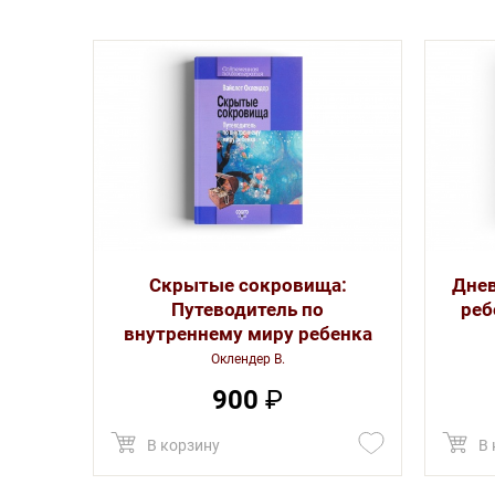
Скрытые сокровища:
Днев
Путеводитель по
реб
внутреннему миру ребенка
Оклендер В.
900
₽
В 
В корзину