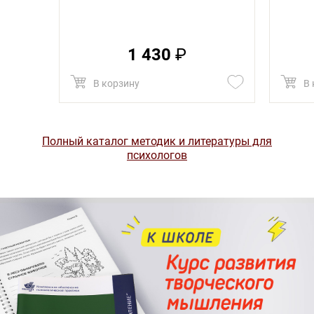
1 430
₽
В корзину
В 
Полный каталог методик и литературы для
психологов