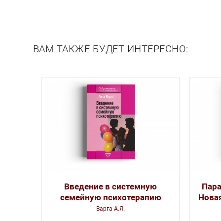
Описание
ВАМ ТАКЖЕ БУДЕТ ИНТЕРЕСНО:
Введение в системную
Пара
семейную психотерапию
Новая
Варга А.Я.