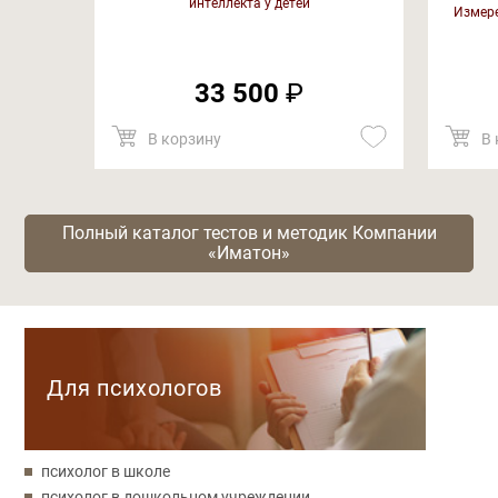
интеллекта у детей
Измере
33 500
₽
В корзину
В 
Полный каталог тестов и методик Компании
«Иматон»
Категории
Для психологов
психолог в школе
психолог в дошкольном учреждении