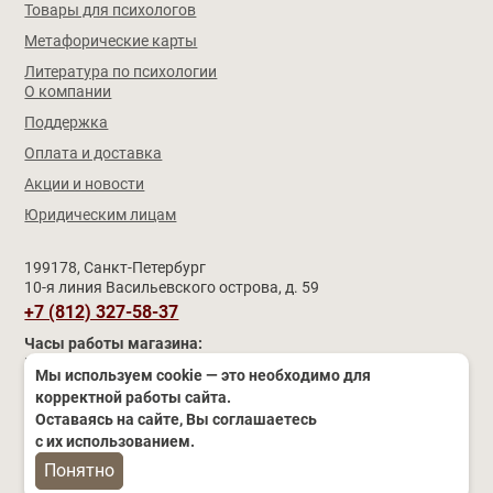
Товары для психологов
Метафорические карты
Литература по психологии
О компании
Поддержка
Оплата и доставка
Акции и новости
Юридическим лицам
199178, Санкт-Петербург
10-я линия Васильевского острова, д. 59
+7 (812) 327-58-37
Часы работы магазина:
Пн–Чт
9:30 – 17:30 (обед 12:30 – 13:00)
Мы используем cookie — это необходимо для
Пятница
11:00 – 19:00 (обед 15:00 – 15:30)
корректной работы сайта.
Сб–Вс и праздники
выходные
Оставаясь на сайте, Вы соглашаетесь
© Компания «ИМАТОН», 2008–2026
с их использованием.
Понятно