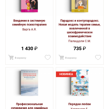
Введение в системную
Парадокс и контрпарадокс.
семейную психотерапию
Новая модель терапии семьи,
вовлеченной в
Варга А.Я.
шизофреническое
взаимодействие
Палаццоли С.М.
1 430
₽
735
₽
В корзину
В корзину
НОВИНКА
Профессиональная
Порядки любви
супервизия для семейных