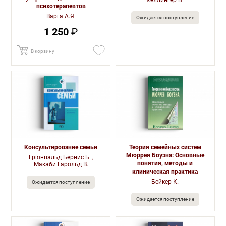
Хеллингер Б.
психотерапевтов
Варга А.Я.
Ожидается поступление
1 250
₽
В корзину
Консультирование семьи
Теория семейных систем
Мюррея Боуэна: Основные
Грюнвальд Бернис Б. ,
понятия, методы и
Макаби Гарольд В.
клиническая практика
Бейкер К.
Ожидается поступление
Ожидается поступление