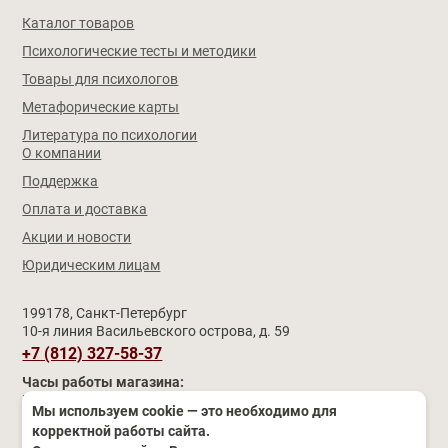
Каталог товаров
Психологические тесты и методики
Товары для психологов
Метафорические карты
Литература по психологии
О компании
Поддержка
Оплата и доставка
Акции и новости
Юридическим лицам
199178, Санкт-Петербург
10-я линия Васильевского острова, д. 59
+7 (812) 327-58-37
Часы работы магазина:
Пн–Чт
9:30 – 17:30 (обед 12:30 – 13:00)
Мы используем cookie — это необходимо для
Пятница
11:00 – 19:00 (обед 15:00 – 15:30)
корректной работы сайта.
Сб–Вс и праздники
выходные