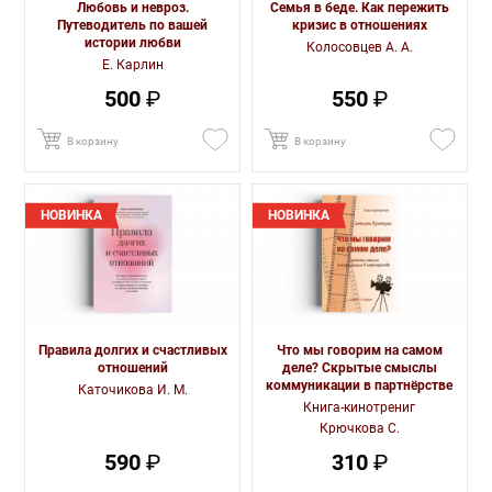
Любовь и невроз.
Семья в беде. Как пережить
Путеводитель по вашей
кризис в отношениях
истории любви
Колосовцев А. А.
Е. Карлин
500
₽
550
₽
В корзину
В корзину
НОВИНКА
НОВИНКА
Правила долгих и счастливых
Что мы говорим на самом
отношений
деле? Скрытые смыслы
коммуникации в партнёрстве
Каточикова И. М.
Книга-кинотрениг
Крючкова С.
590
₽
310
₽