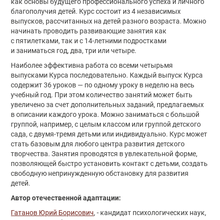
как основы будущего профессионального успеха и личного
благополучия детей. Курс состоит из 4 независимых
выпусков, рассчитанных на детей разного возраста. Можно
начинать проводить развивающие занятия как
с пятилетками, так и с
14-летними
подростками
и заниматься год, два, три или четыре.
Наиболее эффективна работа со всеми четырьмя
выпусками Курса последовательно. Каждый выпуск Курса
содержит 36 уроков — по одному уроку в неделю на весь
учебный год. При этом количество занятий может быть
увеличено за счет дополнительных заданий, предлагаемых
в описании каждого урока. Можно заниматься с большой
группой, например, с целым классом или группой детского
сада, с двумя-тремя детьми или индивидуально. Курс может
стать базовым для любого центра развития детского
творчества. Занятия проводятся в увлекательной форме,
позволяющей быстро установить контакт с детьми, создать
свободную непринужденную обстановку для развития
детей.
Автор отечественной адаптации:
Гатанов Юрий Борисович
, - кандидат психологических наук,