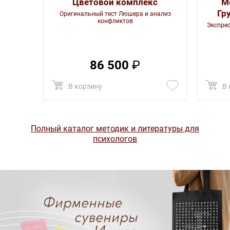
Цветовой комплекс
М
Гр
Оригинальный тест Люшера и анализ
конфликтов
Экспре
86 500
₽
В корзину
В 
Полный каталог методик и литературы для
психологов