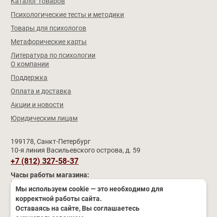
Каталог товаров
Психологические тесты и методики
Товары для психологов
Метафорические карты
Литература по психологии
О компании
Поддержка
Оплата и доставка
Акции и новости
Юридическим лицам
199178, Санкт-Петербург
10-я линия Васильевского острова, д. 59
+7 (812) 327-58-37
Часы работы магазина:
Пн–Чт
9:30 – 17:30 (обед 12:30 – 13:00)
Мы используем cookie — это необходимо для
Пятница
11:00 – 19:00 (обед 15:00 – 15:30)
корректной работы сайта.
Сб–Вс и праздники
выходные
Оставаясь на сайте, Вы соглашаетесь
© Компания «ИМАТОН», 2008–2026