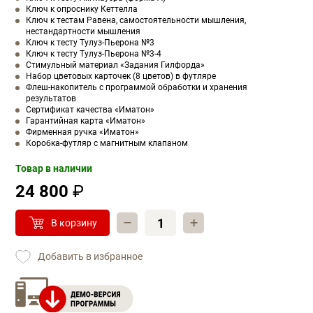
Ключ к опроснику Кеттелла
Ключ к тестам Равена, самостоятельности мышления,
нестандартности мышления
Ключ к тесту Тулуз-Пьерона №3
Ключ к тесту Тулуз-Пьерона №3-4
Стимульный материал «Задания Гилфорда»
Набор цветовых карточек (8 цветов) в футляре
Флеш-накопитель с программой обработки и хранения
результатов
Сертификат качества «Иматон»
Гарантийная карта «Иматон»
Фирменная ручка «Иматон»
Коробка-футляр с магнитным клапаном
Товар в наличии
24 800
₽
–
+
В корзину
Добавить в избранное