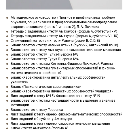
Методическое руководство «Прогноз и профилактика проблем
обучения, социализация и профессиональное самоопределение
старшеклассников» (часть 1 и часть 2), Л. А. Ясюкова
Тетрадь с заданиями к тесту Амтхауэра (форма А, субтесты I - V)
Тетрадь с заданиями к тесту Амтхуэра (форма А, субтесты VI - IX)
Стимульный материал к тесту Равена (серии В, С, D, E)
Бланк ответов к тесту навыка чтения (русский, английский язык)
Бланк ответов к тесту Амтхауэра и самостоятельности мышления
Бланк ответов к тесту Тулуз-Пьерона №3
Бланк ответов к тесту Тулуз-Пьерона №4
Бланк ответов к тестам Кеттелла, Фидлера-Ясюковой, Равена
Бланк ответов к тестам гуманитарных способностей и физико-
математических способностей
Бланк «Характеристика интеллектуальных особенностей
учащихся»
Бланк «Психологическая характеристика»
Бланк «Характеристика личностных особенностей учащихся»
Лист заданий к тесту №15\ бланк ответов к тесту №19
Бланк ответов к тестам нестандартности мышления и анализа
мотивации
Бланк ответов к тесту Торренса
Лист заданий к тесту оценки физико-математических способностей
Лист заданий к 9 субтесту Амтхауэра
Лист заданий к тесту оценки самостоятельности мышления
Ключ к тесту Амтхауэра (форма А)