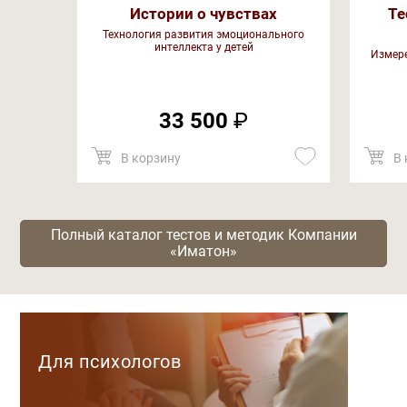
Истории о чувствах
Те
Технология развития эмоционального
интеллекта у детей
Измере
33 500
₽
В корзину
В 
Полный каталог тестов и методик Компании
«Иматон»
Категории
Для психологов