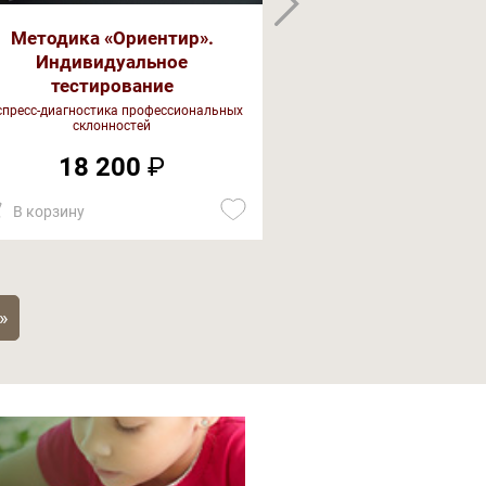
Методика «Ориентир».
Тест детской 
Индивидуальное
(CAT
тестирование
Глубинная диагностика
спресс-диагностика профессиональных
склонностей
14 80
18 200
₽
В корзину
В корзину
»