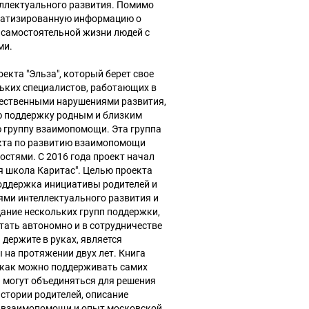
ллектуального развития. Помимо
матизированную информацию о
 самостоятельной жизни людей с
ми.
оекта "Эльза", который берет свое
льких специалистов, работающих в
ественными нарушениями развития,
ю поддержку родным и близким
ю группу взаимопомощи. Эта группа
екта по развитию взаимопомощи
остями. С 2016 года проект начал
я школа Каритас". Целью проекта
оддержка инициативы родителей и
ями интеллектуального развития и
ание нескольких групп поддержки,
тать автономно и в сотрудничестве
 держите в руках, является
на протяжении двух лет. Книга
, как можно поддерживать самих
и могут объединяться для решения
стории родителей, описание
п взаимопомощи и опыт московской