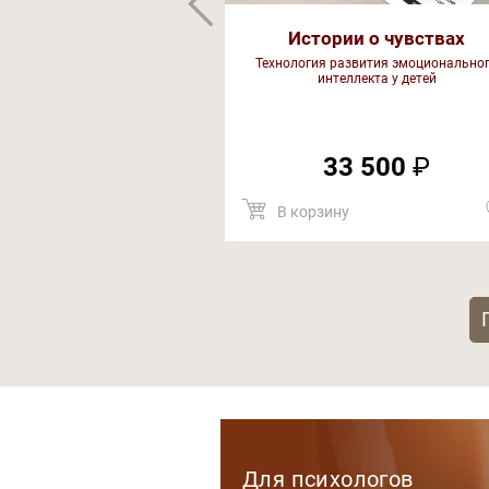
Истории о чувствах
Технология развития эмоционально
интеллекта у детей
33 500
₽
В корзину
Категории
Для психологов