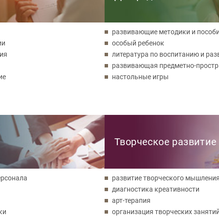
развивающие методики и пособ
ии
особый ребенок
ния
литература по воспитанию и ра
развивающая предметно-простр
ие
настольные игры
Творческое развитие
ерсонала
развитие творческого мышлени
диагностика креативности
арт-терапия
ки
организация творческих занятий