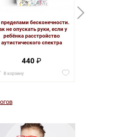
 пределами бесконечности.
РАСколдованна
ак не опускать руки, если у
складывается ж
ребёнка расстройство
после того, как
аутистического спектра
сня
Тимошнико
440
₽
399
В корзину
В корзину
огов