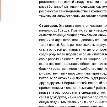
родственников людей с нарушениями инте
разработанной методики содержит систе
российском законодательстве в контексте
тяжелыми множественными заболевания
От авторов:
Эта книга является частью пр
начало с 2015 года. Именно тогда у неско
области помощи людям с тяжелыми множ
возникла идея оказывать дополнительну
таких людей. Было решено создать перву
стала основой для написания целого про
среди родителей людей с особыми потребн
свою работу на базе ЧОУ ДПО "Социальна
стала психосоциальная и общественная п
близких родственников людей с нарушени
множественными нарушениями через созд
которые по окончании проекта будут рабо
друг с другом. Сборник статей, который вы
продолжением и следствием нашей работы 
призвана распространить сведения о том
себя и друг друга, каким образом родител
общих задач. Мы включили в нее личные и
способов организации и проведения груп