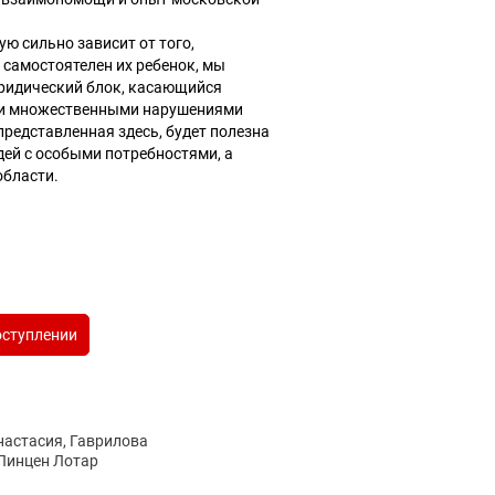
.
ую сильно зависит от того,
 самостоятелен их ребенок, мы
ридический блок, касающийся
ми множественными нарушениями
представленная здесь, будет полезна
ей с особыми потребностями, а
области.
оступлении
настасия, Гаврилова
 Линцен Лотар