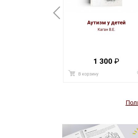
Аутизм у детей
Каган В.Е.
1 300
₽
В корзину
Пол