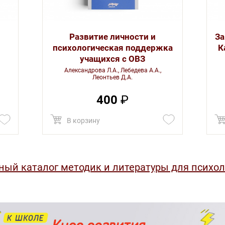
Развитие личности и
За
психологическая поддержка
К
учащихся с ОВЗ
Александрова Л.А., Лебедева А.А.,
Леонтьев Д.А.
400
₽
В корзину
ный каталог методик и литературы для психол