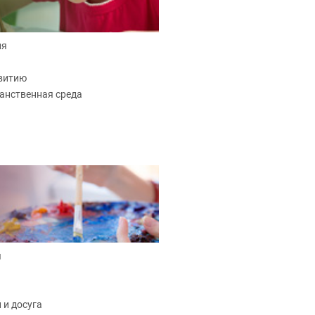
ия
звитию
анственная среда
я
 и досуга