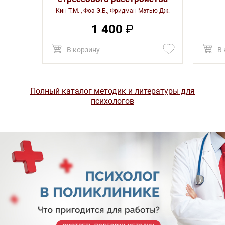
Кин Т.М. , Фоа Э.Б., Фридман Мэтью Дж.
1 400
₽
В корзину
В 
Полный каталог методик и литературы для
психологов