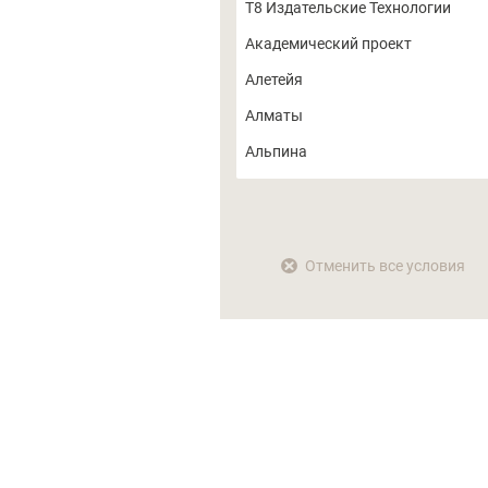
T8 Издательские Технологии
Быстрова Ю. В.
Академический проект
Бьюдженталь Д.
Алетейя
Василюк Ф. Е.
Алматы
Вейк К.
Альпина
Венгровер Х.
Альпина Паблишер
Веремеенко Н.И.
Амрита
Викторова О. А.
АНО ДПО ЭГО
Отменить все условия
Винер Дж.
АО Воронежская областная
типография
Виртц У.
АСТ
Витакер К.
Вариант
Виттман С.
Весь
Власов П.К.
Восточно-Европейский Институт
Волкан В.
Психоанализа