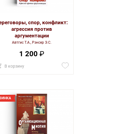
ереговоры, спор, конфликт:
агрессия против
аргументации
Автгис Т.А., Рэнсер Э.С.
1 200
₽
В корзину
ВИНКА