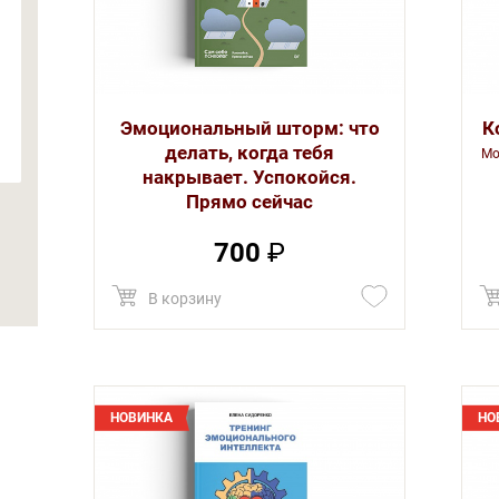
Эмоциональный шторм: что
К
делать, когда тебя
Мо
накрывает. Успокойся.
Прямо cейчас
700
₽
В корзину
НОВИНКА
НО