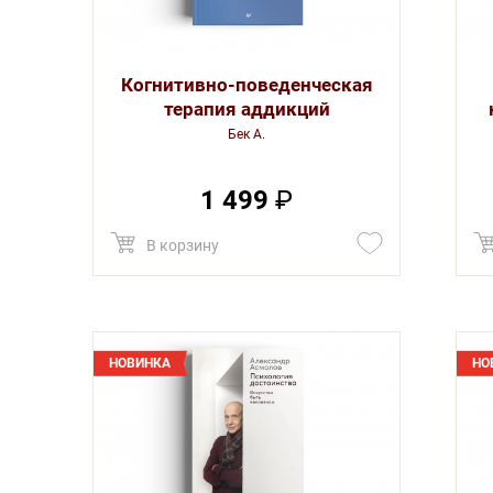
Когнитивно-поведенческая
терапия аддикций
Бек А.
1 499
₽
В корзину
НОВИНКА
НО