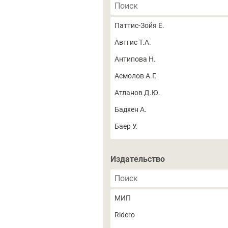
Паттис-Зойя Е.
Автгис Т.А.
Антипова Н.
Асмолов А.Г.
Атланов Д.Ю.
Бадхен А.
Баер У.
Базаров Т.Ю.
Издательство
Барлас Т.В.
Бек А.
Бертис Дж.
МИП
Болен Дж. Ш.
Ridero
Брандсма Дж.