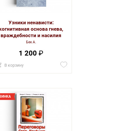
Узники ненависти:
когнитивная основа гнева,
враждебности и насилия
Бек А.
1 200
₽
В корзину
ВИНКА