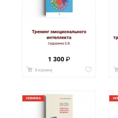
Тренинг эмоционального
интеллекта
т
Сидоренко Е.В.
1 300
₽
В корзину
НОВИНКА
НО