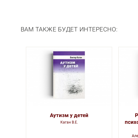
Описание
ВАМ ТАКЖЕ БУДЕТ ИНТЕРЕСНО:
Аутизм у детей
Р
псих
Каган В.Е.
Але