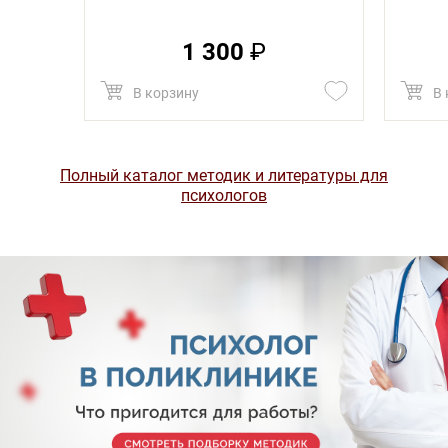
1 300
₽
В корзину
В 
Полный каталог методик и литературы для
психологов