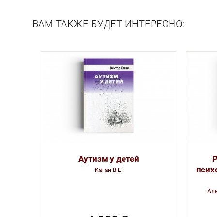
Описание
ВАМ ТАКЖЕ БУДЕТ ИНТЕРЕСНО:
Аутизм у детей
Р
псих
Каган В.Е.
Але