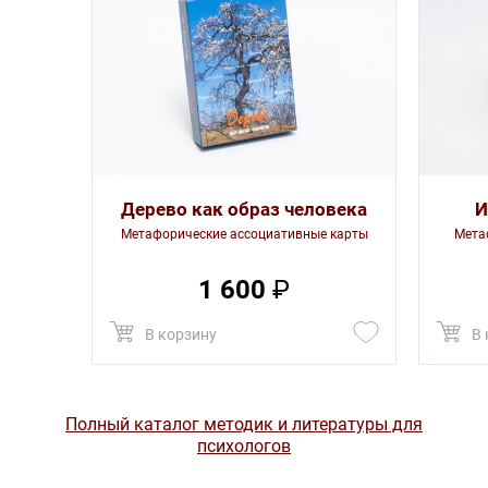
Дерево как образ человека
И
Метафорические ассоциативные карты
Мета
1 600
₽
В корзину
В 
Полный каталог методик и литературы для
психологов