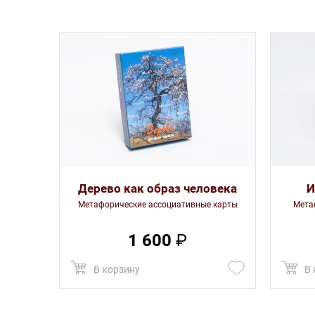
Дерево как образ человека
И
Метафорические ассоциативные карты
Мета
1 600
₽
В корзину
В 