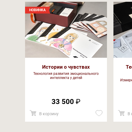
НОВИНКА
Истории о чувствах
Те
Технология развития эмоционального
интеллекта у детей
Измере
33 500
₽
В корзину
В 