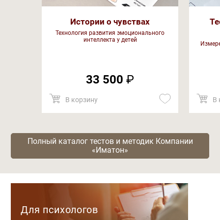
Истории о чувствах
Те
Технология развития эмоционального
интеллекта у детей
Измере
33 500
₽
В корзину
В 
Полный каталог тестов и методик Компании
«Иматон»
Категории
Для психологов