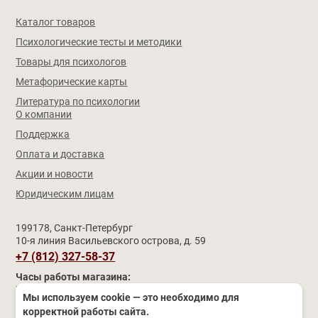
Каталог товаров
Психологические тесты и методики
Товары для психологов
Метафорические карты
Литература по психологии
О компании
Поддержка
Оплата и доставка
Акции и новости
Юридическим лицам
199178, Санкт-Петербург
10-я линия Васильевского острова, д. 59
+7 (812) 327-58-37
Часы работы магазина:
Пн–Чт
9:30 – 17:30 (обед 12:30 – 13:00)
Мы используем cookie — это необходимо для
Пятница
11:00 – 19:00 (обед 15:00 – 15:30)
корректной работы сайта.
Сб–Вс и праздники
выходные